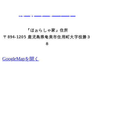
奄美市住用町の​体験民宿
ほぉらしゃ家
『ほぉらしゃ家』住所
〒894-1205 鹿児島県奄美市住用町大字役勝３
８
GoogleMapを開く
奄美空港から国道58号線経由 車で約1時間
名瀬市街地から国道58号線経由 車で約30分
※宿泊施設からの送迎は行っておりません。​奄
美空港もしくは名瀬市内にてレンタカーの手配
をお願いいたします。
『ほぉらしゃ家』
〒894-1205 鹿児島県奄美市住用町大字役勝３
８