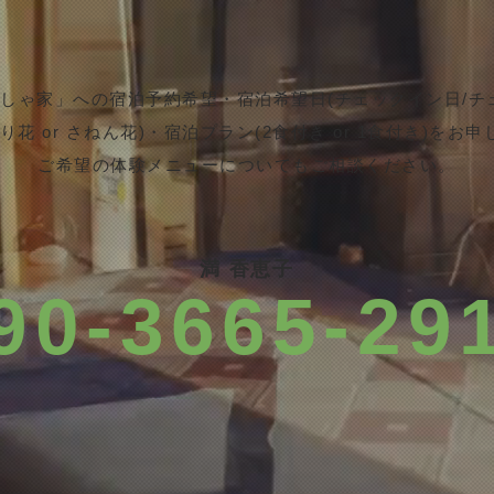
しゃ家」への宿泊予約希望・宿泊希望日(チェックイン日/チ
り花 or さねん花)・宿泊プラン(2食付き or 1食付き)をお
​ご希望の体験メニューについてもご相談ください。
満 香恵子
90-3665-29